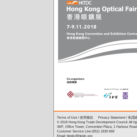
Terms of Use
/
使用條款
Privacy Statement
/
私隠
© 2018 Hong Kong Trade Development Council. All rig
38/F, Office Tower, Convention Plaza, 1 Harbour Ro
Customer Service Line:(852) 1830 668
Email: hktdc@hktdc.org